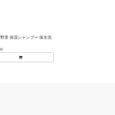
EY野里 保湿シャンプー 保水洗
80